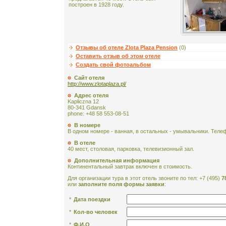
построен в 1928 году.
Отзывы об отеле Zlota Plaza Pension
(0)
Оставить отзыв об этом отеле
Создать свой фотоальбом
Сайт отеля
http://www.zlotaplaza.pl/
Адрес отеля
Kapliczna 12
80-341 Gdansk
phone: +48 58 553-08-51
В номере
В одном номере - ванная, в остальных - умывальники. Телеф
В отеле
40 мест, столовая, парковка, телевизионный зал.
Дополнительная информация
Континентальный завтрак включен в стоимость.
Для организации тура в этот отель звоните по тел: +7 (495)
7
или
заполните поля формы заявки
:
*
Дата поездки
*
Кол-во человек
*
Ф.И.О