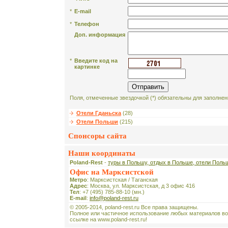
*
E-mail
*
Телефон
Доп. информация
*
Введите код на
картинке
Поля, отмеченные звездочкой (*) обязательны для заполнен
Отели Гданьска
(28)
Отели Польши
(215)
Спонсоры сайта
Наши координаты
Poland-Rest
-
туры в Польшу, отдых в Польше, отели Поль
Офис на Марксистской
Метро
: Марксистская / Таганская
Адрес
: Москва, ул. Марксистская, д 3 офис 416
Тел
: +7 (495) 785-88-10 (мн.)
E-mail
:
info@poland-rest.ru
© 2005-2014, poland-rest.ru Все права защищены.
Полное или частичное использование любых материалов во
ссылке на www.poland-rest.ru!