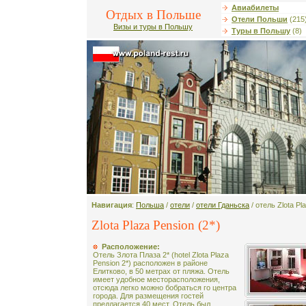
Авиабилеты
Отдых в Польше
Отели Польши
(215
Визы и туры в Польшу
Туры в Польшу
(8)
Навигация
:
Польша
/
отели
/
отели Гданьска
/ отель Zlota Pl
Zlota Plaza Pension (2*)
Расположение:
Отель Злота Плаза 2* (hotel Zlota Plaza
Pension 2*) расположен в районе
Елитково, в 50 метрах от пляжа. Отель
имеет удобное месторасположения,
отсюда легко можно бобраться го центра
города. Для размещения гостей
предлагается 40 мест. Отель был