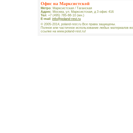
Офис на Марксистской
Метро
: Марксистская / Таганская
Адрес
: Москва, ул. Марксистская, д 3 офис 416
Тел
: +7 (495) 785-88-10 (мн.)
E-mail
:
info@poland-rest.ru
© 2005-2014, poland-rest.ru Все права защищены.
Полное или частичное использование любых материалов во
ссылке на www.poland-rest.ru!