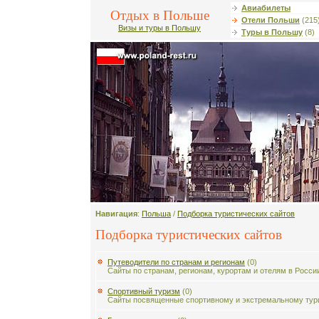
Авиабилеты
Отдых в Польше
Отели Польши
(215
Визы и туры в Польшу
Туры в Польшу
(8)
Навигация
:
Польша
/
Подборка туристических сайтов
Подборка туристических сайтов
Путеводители по странам и регионам
(0)
Сайты по странам, регионам, курортам и отелям в России
Спортивный туризм
(0)
Сайты посвященные спортивному и экстремальному тур