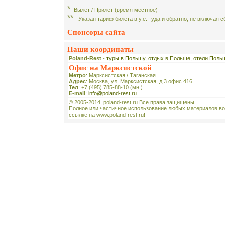
*
- Вылет / Прилет (время местное)
**
- Указан тариф билета в у.е. туда и обратно, не включая 
Спонсоры сайта
Наши координаты
Poland-Rest
-
туры в Польшу, отдых в Польше, отели Поль
Офис на Марксистской
Метро
: Марксистская / Таганская
Адрес
: Москва, ул. Марксистская, д 3 офис 416
Тел
: +7 (495) 785-88-10 (мн.)
E-mail
:
info@poland-rest.ru
© 2005-2014, poland-rest.ru Все права защищены.
Полное или частичное использование любых материалов во
ссылке на www.poland-rest.ru!