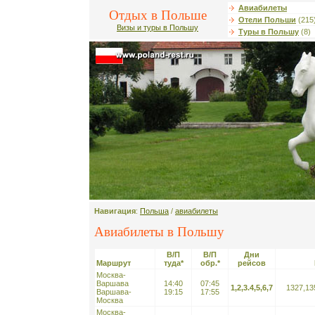
Авиабилеты
Отдых в Польше
Отели Польши
(215
Визы и туры в Польшу
Туры в Польшу
(8)
Навигация
:
Польша
/
авиабилеты
Авиабилеты в Польшу
В/П
В/П
Дни
Маршрут
туда*
обр.*
рейсов
Москва-
Варшава
14:40
07:45
1,2,3.4,5,6,7
1327,13
Варшава-
19:15
17:55
Москва
Москва-