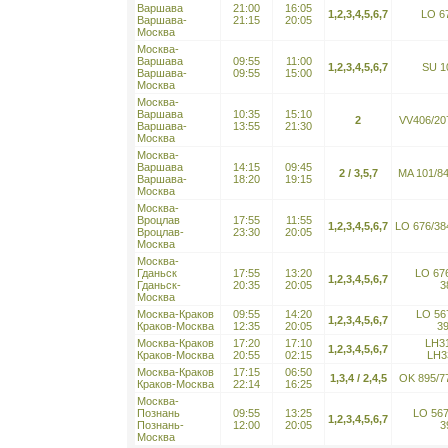
Варшава
21:00
16:05
1,2,3,4,5,6,7
LO 6
Варшава-
21:15
20:05
Москва
Москва-
Варшава
09:55
11:00
1,2,3,4,5,6,7
SU 1
Варшава-
09:55
15:00
Москва
Москва-
Варшава
10:35
15:10
2
VV406/207
Варшава-
13:55
21:30
Москва
Москва-
Варшава
14:15
09:45
2 / 3,5,7
MA 101/84
Варшава-
18:20
19:15
Москва
Москва-
Вроцлав
17:55
11:55
1,2,3,4,5,6,7
LO 676/38
Вроцлав-
23:30
20:05
Москва
Москва-
Гданьск
17:55
13:20
LO 676
1,2,3,4,5,6,7
Гданьск-
20:35
20:05
3
Москва
Москва-Краков
09:55
14:20
LO 56
1,2,3,4,5,6,7
Краков-Москва
12:35
20:05
3
Москва-Краков
17:20
17:10
LH31
1,2,3,4,5,6,7
Краков-Москва
20:55
02:15
LH3
Москва-Краков
17:15
06:50
1,3,4 / 2,4,5
OK 895/7
Краков-Москва
22:14
16:25
Москва-
Познань
09:55
13:25
LO 567
1,2,3,4,5,6,7
Познань-
12:00
20:05
3
Москва