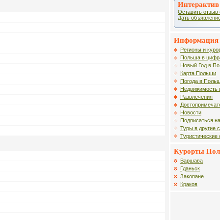
Интерактив
Оставить отзыв 
Дать объявление
Информация 
Регионы и куро
Польша в цифр
Новый Год в П
Карта Польши
Погода в Поль
Недвижимость 
Развлечения
Достопримечат
Новости
Подписаться на
Туры в другие 
Туристические
Курорты По
Варшава
Гданьск
Закопане
Краков