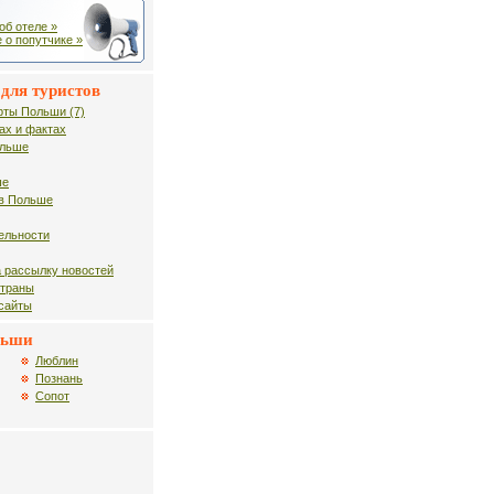
об отеле »
 о попутчике »
для туристов
рты Польши (7)
ах и фактах
ольше
ше
в Польше
ельности
 рассылку новостей
страны
 сайты
льши
Люблин
Познань
Сопот