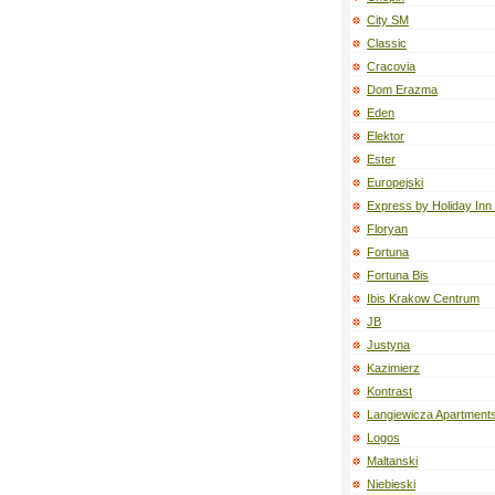
City SM
Classic
Cracovia
Dom Erazma
Eden
Elektor
Ester
Europejski
Express by Holiday In
Floryan
Fortuna
Fortuna Bis
Ibis Krakow Centrum
JB
Justyna
Kazimierz
Kontrast
Langiewicza Apartment
Logos
Maltanski
Niebieski