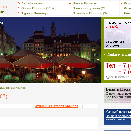
Авиабилеты
Виза в Польшу
Фор
ьше
Отели Польши
(215)
Поиск попутчика
(21)
Фот
ьшу
Туры в Польшу
(8)
Отзывы о Польше
(9)
Кон
Добавить сай
ели
/ отели Кракова
Виза в Пол
С приглашением 
67)
Без приглашения 
Отзывы об отелях Кракова
(2)
Авиабилеты
Заказ и брониро
авиабилетов от 2