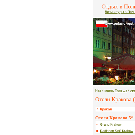
Отдых в Пол
Визы и туры в Пол
Навигация
:
Польша
/
от
Отели Кракова (
Краков
Отели Кракова 5*
Grand Krakow
Radisson SAS Krakow