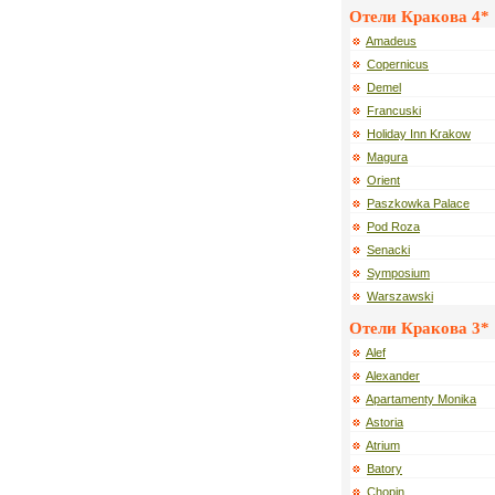
Отели Кракова 4*
Amadeus
Copernicus
Demel
Francuski
Holiday Inn Krakow
Magura
Orient
Paszkowka Palace
Pod Roza
Senacki
Symposium
Warszawski
Отели Кракова 3*
Alef
Alexander
Apartamenty Monika
Astoria
Atrium
Batory
Chopin