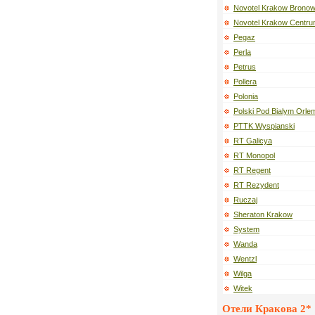
Novotel Krakow Bronow
Novotel Krakow Centr
Pegaz
Perla
Petrus
Pollera
Polonia
Polski Pod Bialym Orle
PTTK Wyspianski
RT Galicya
RT Monopol
RT Regent
RT Rezydent
Ruczaj
Sheraton Krakow
System
Wanda
Wentzl
Wilga
Witek
Отели Кракова 2*