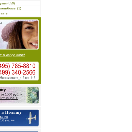
умы
(859)
оальбомы
(1)
такты
т в избранное!
ьшу
от 1500 руб. »
от 70 у.е. »
 в Польшу
вание
30 у.е. »»