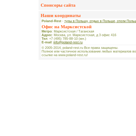
Спонсоры сайта
Наши координаты
Poland-Rest
-
туры в Польшу, отдых в Польше, отели Поль
Офис на Марксистской
Метро
: Марксистская / Таганская
Адрес
: Москва, ул. Марксистская, д 3 офис 416
Тел
: +7 (495) 785-88-10 (мн.)
E-mail
:
info@poland-rest.ru
© 2005-2014, poland-rest.ru Все права защищены.
Полное или частичное использование любых материалов во
ссылке на www.poland-rest.ru!