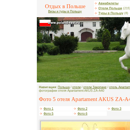
Авиабилеты
Отдых в Польше
Отели Польши
(215
Визы и туры в Польшу
Туры в Польшу
(8)
Навигация
:
Польша
/
отели
/
отели Закопане
/
отель Aparta
фотографии отеля Apartament AKUS ZA-A40
Фото 5 отеля Apartament AKUS ZA-A4
Фото 1
Фото 2
Фото 3
Фото 5
Фото 6