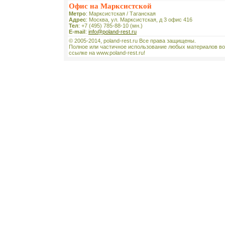
Офис на Марксистской
Метро
: Марксистская / Таганская
Адрес
: Москва, ул. Марксистская, д 3 офис 416
Тел
: +7 (495) 785-88-10 (мн.)
E-mail
:
info@poland-rest.ru
© 2005-2014, poland-rest.ru Все права защищены.
Полное или частичное использование любых материалов во
ссылке на www.poland-rest.ru!