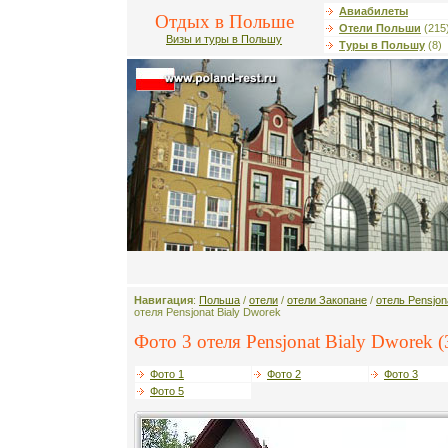
Авиабилеты
Отдых в Польше
Отели Польши
(215
Визы и туры в Польшу
Туры в Польшу
(8)
Навигация
:
Польша
/
отели
/
отели Закопане
/
отель Pensjon
отеля Pensjonat Bialy Dworek
Фото 3 отеля Pensjonat Bialy Dworek (
Фото 1
Фото 2
Фото 3
Фото 5